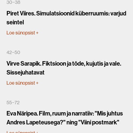
30−38
Piret Viires. Simulatsioonid küberruumis: varjud
seintel
Loe sünopsist
+
42−50
Virve Sarapik. Fiktsioon ja tõde, kujutis ja vale.
Sissejuhatavat
Loe sünopsist
+
55−72
Eva Näripea. Film, ruum ja narratiiv: "Mis juhtus
Andres Lapeteusega?" ning "Viini postmark"