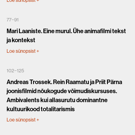
Loe sünopsist
+
77−91
Mari Laaniste. Eine murul. Ühe animafilmi tekst
ja kontekst
Loe sünopsist
+
102−125
Andreas Trossek. Rein Raamatu ja Priit Pärna
joonisfilmid nõukogude võimudiskursuses.
Ambivalents kui allasurutu dominantne
kultuurikood totalitarismis
Loe sünopsist
+