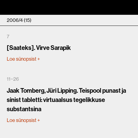
2006/4 (15)
7
[Saateks]. Virve Sarapik
Loe sünopsist
+
11−26
Jaak Tomberg, Jüri Lipping. Teispool punast ja
sinist tabletti: virtuaalsus tegelikkuse
substantsina
Loe sünopsist
+