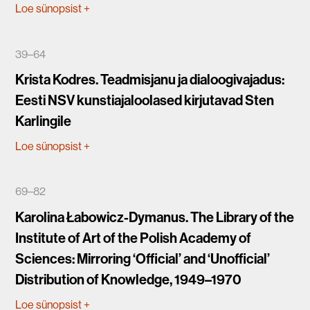
Loe sünopsist
+
39–64
Krista Kodres. Teadmisjanu ja dialoogivajadus:
Eesti NSV kunstiajaloolased kirjutavad Sten
Karlingile
Loe sünopsist
+
69–82
Karolina Łabowicz-Dymanus. The Library of the
Institute of Art of the Polish Academy of
Sciences: Mirroring ‘Official’ and ‘Unofficial’
Distribution of Knowledge, 1949–1970
Loe sünopsist
+