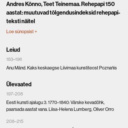
Andres Kõnno, Teet Teinemaa. Rehepapi 150
aastat: muutuvad tõlgendusindeksid rehepapi-
teksti näitel
Loe sünopsist
+
Leiud
183–196
Anu Mänd. Kaks keskaegse Liivimaa kunstiteost Poznańis
Ülevaated
197–208
Eesti kunsti ajalugu 3. 1770–1840: Värske kevadõhk,
paarsada aastat vana. Liisa-Helena Lumberg, Oliver Orro
208–215