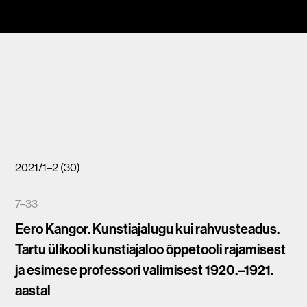
2021/1–2 (30)
7–33
Eero Kangor. Kunstiajalugu kui rahvusteadus.
Tartu ülikooli kunstiajaloo õppetooli rajamisest
ja esimese professori valimisest 1920.–1921.
aastal