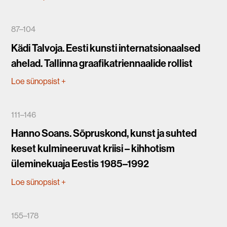
87–104
Kädi Talvoja. Eesti kunsti internatsionaalsed
ahelad. Tallinna graafikatriennaalide rollist
Loe sünopsist
+
111–146
Hanno Soans. Sõpruskond, kunst ja suhted
keset kulmineeruvat kriisi – kihhotism
üleminekuaja Eestis 1985–1992
Loe sünopsist
+
155–178